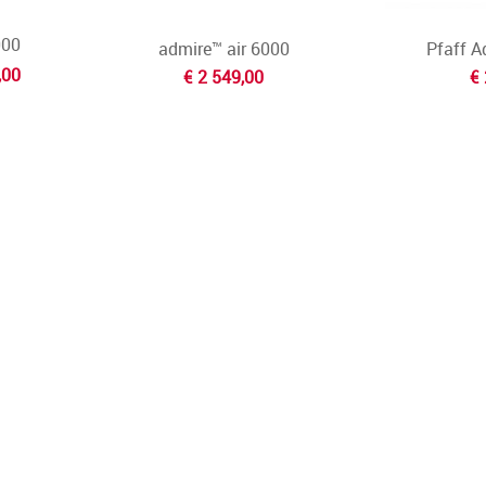
000
admire™ air 6000
Pfaff A
,00
€ 2 549,00
€ 