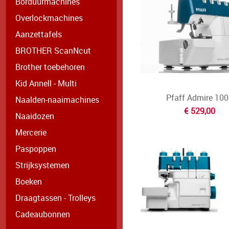
Borduurmachines
Overlockmachines
Aanzettafels
BROTHER ScanNcut
Brother toebehoren
Kid Annell - Multi
Pfaff Admire 100
Naalden-naaimachines
€ 529,00
Naaidozen
Mercerie
Paspoppen
Strijksystemen
Boeken
Draagtassen - Trolleys
Cadeaubonnen