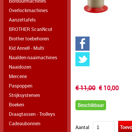
Borduurmachines
Overlockmachines
Aanzettafels
BROTHER ScanNcut
Brother toebehoren
Kid Annell - Multi
Naalden-naaimachines
Naaidozen
Mercerie
Paspoppen
€ 11,00
€ 10,00
Strijksystemen
Boeken
Beschikbaar
Draagtassen - Trolleys
Cadeaubonnen
Aantal